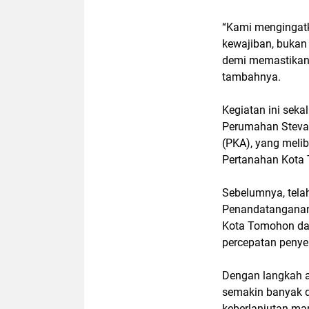
“Kami mengingat
kewajiban, bukan 
demi memastikan i
tambahnya.
Kegiatan ini seka
Perumahan Steva
(PKA), yang melib
Pertanahan Kota 
Sebelumnya, telah
Penandatanganan 
Kota Tomohon dan
percepatan peny
Dengan langkah a
semakin banyak 
keberlanjutan man