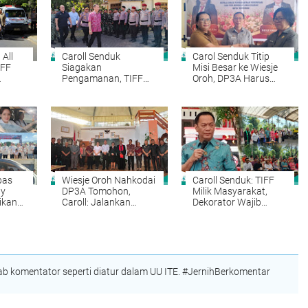
All
Caroll Senduk
Carol Senduk Titip
IFF
Siagakan
Misi Besar ke Wiesje
Pengamanan, TIFF
Oroh, DP3A Harus
l
2026 Siap Sambut
Jadi Garda Terdepan
Wisatawan Dunia
Lindungi Perempuan
dan Anak
pas
Wiesje Oroh Nahkodai
Caroll Senduk: TIFF
ly
DP3A Tomohon,
Milik Masyarakat,
ikan
Caroll: Jalankan
Dekorator Wajib
on
Amanah dengan
Tampilkan Karya
26
Dedikasi
Terbaik
 komentator seperti diatur dalam UU ITE. #JernihBerkomentar