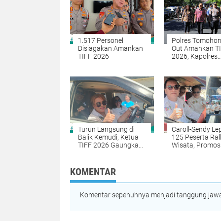
1.517 Personel
Polres Tomohon 
Disiagakan Amankan
Out Amankan T
TIFF 2026
2026, Kapolres
Pastikan Festiva
Berjalan Aman
Turun Langsung di
Caroll-Sendy Le
Balik Kemudi, Ketua
125 Peserta Ral
TIFF 2026 Gaungkan
Wisata, Promos
Pariwisata dan
Pesona Tomoh
Penghijauan
Jelang TIFF 20
Tomohon
KOMENTAR
Komentar sepenuhnya menjadi tanggung jawab