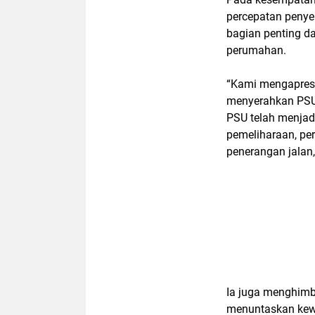
percepatan peny
bagian penting d
perumahan.
“Kami mengapresi
menyerahkan PSU. 
PSU telah menjad
pemeliharaan, per
penerangan jalan,
Ia juga menghimb
menuntaskan kewa