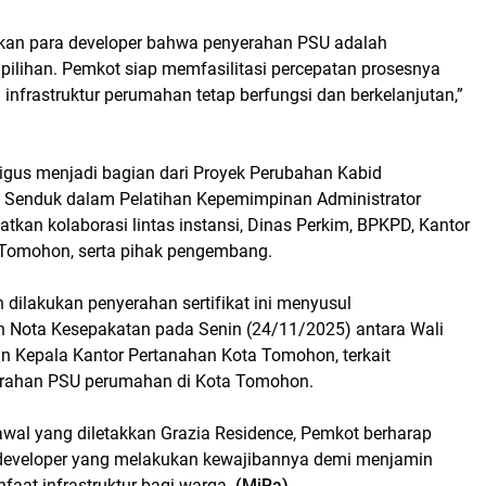
kan para developer bahwa penyerahan PSU adalah
pilihan. Pemkot siap memfasilitasi percepatan prosesnya
nfrastruktur perumahan tetap berfungsi dan berkelanjutan,”
ligus menjadi bagian dari Proyek Perubahan Kabid
 Senduk dalam Pelatihan Kepemimpinan Administrator
atkan kolaborasi lintas instansi, Dinas Perkim, BPKPD, Kantor
Tomohon, serta pihak pengembang.
 dilakukan penyerahan sertifikat ini menyusul
Nota Kesepakatan pada Senin (24/11/2025) antara Wali
 Kepala Kantor Pertanahan Kota Tomohon, terkait
erahan PSU perumahan di Kota Tomohon.
wal yang diletakkan Grazia Residence, Pemkot berharap
developer yang melakukan kewajibannya demi menjamin
faat infrastruktur bagi warga.
(MiRa)