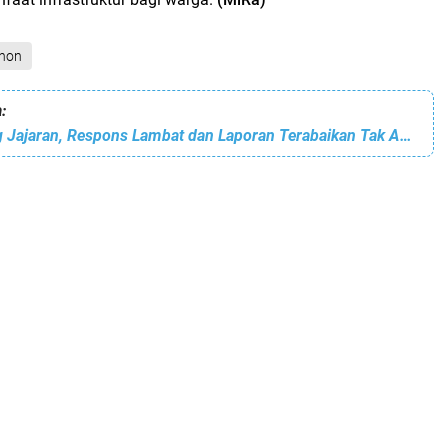
hon
:
Kapolri Warning Jajaran, Respons Lambat dan Laporan Terabaikan Tak Akan Ditoleransi