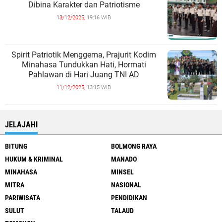
Dibina Karakter dan Patriotisme
13/12/2025,
19:16 WIB
Spirit Patriotik Menggema, Prajurit Kodim
Minahasa Tundukkan Hati, Hormati
Pahlawan di Hari Juang TNI AD
11/12/2025,
13:15 WIB
JELAJAHI
BITUNG
BOLMONG RAYA
HUKUM & KRIMINAL
MANADO
MINAHASA
MINSEL
MITRA
NASIONAL
PARIWISATA
PENDIDIKAN
SULUT
TALAUD