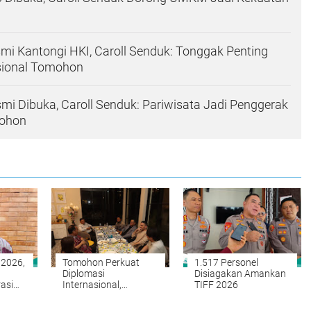
mi Kantongi HKI, Caroll Senduk: Tonggak Penting
asional Tomohon
mi Dibuka, Caroll Senduk: Pariwisata Jadi Penggerak
ohon
 2026,
Tomohon Perkuat
1.517 Personel
Diplomasi
Disiagakan Amankan
asi
Internasional,
TIFF 2026
eraan
Selandia Baru Lirik
Potensi Geothermal