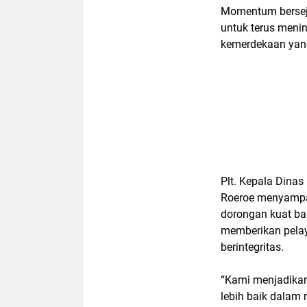
Momentum berseja
untuk terus meni
kemerdekaan yang
Plt. Kepala Dina
Roeroe menyampa
dorongan kuat bag
memberikan pelay
berintegritas.
“Kami menjadikan
lebih baik dalam