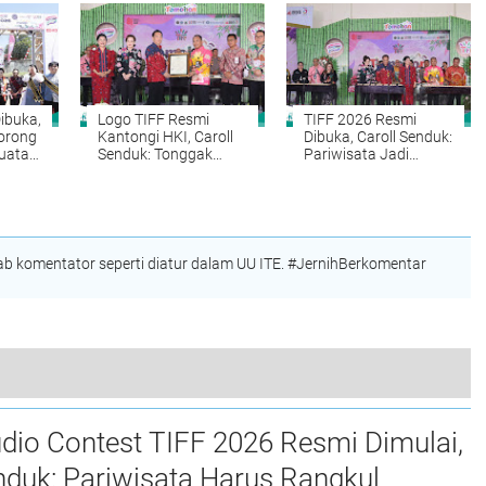
dan Sister City
ibuka,
Logo TIFF Resmi
TIFF 2026 Resmi
Dorong
Kantongi HKI, Caroll
Dibuka, Caroll Senduk:
uatan
Senduk: Tonggak
Pariwisata Jadi
Penting Event
Penggerak Ekonomi
Internasional
Tomohon
Tomohon
 komentator seperti diatur dalam UU ITE. #JernihBerkomentar
Semangat “Bersatu, Berdaulat, Rakyat Sejahtera, Indonesia Maju”, Disdukcapil Tomohon Rayakan HUT ke-80 RI
dio Contest TIFF 2026 Resmi Dimulai,
nduk: Pariwisata Harus Rangkul