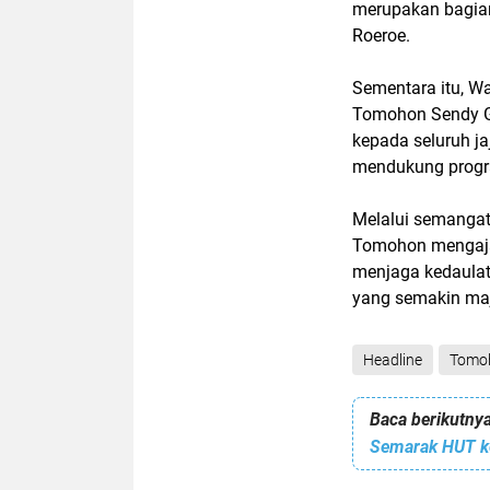
merupakan bagian
Roeroe.
Sementara itu, Wa
Tomohon Sendy G.
kepada seluruh j
mendukung progra
Melalui semangat
Tomohon mengaja
menjaga kedaulat
yang semakin ma
Headline
Tomo
Baca berikutnya