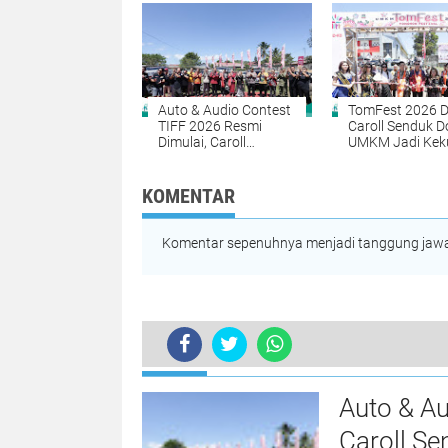
Auto & Audio Contest
TomFest 2026 D
TIFF 2026 Resmi
Caroll Senduk 
Dimulai, Caroll
UMKM Jadi Kek
Senduk: Pariwisata
Ekonomi TIFF
Harus Rangkul Semua
Komunitas
KOMENTAR
Komentar sepenuhnya menjadi tanggung jawab
TERKINI
Auto & Au
Caroll Se