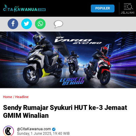
POPULER
JELAJAHI
Home
/
Headline
Sendy Rumajar Syukuri HUT ke-3 Jemaat
GMIM Winalian
CitaKawanua.com
Sunday, 1 June 2025, 19:40 WIB