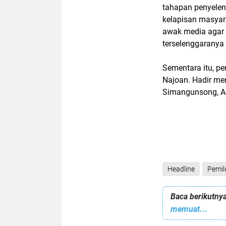
tahapan penyelen
kelapisan masyar
awak media agar 
terselenggaranya p
Sementara itu, pe
Najoan. Hadir me
Simangunsong, Ari
Headline
Pemil
Baca berikutnya
memuat...