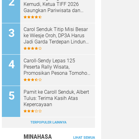
Kemudi, Ketua TIFF 2026
Gaungkan Pariwisata dan
Penghijauan Tomohon
Carol Senduk Titip Misi Besar
ke Wiesje Oroh, DP3A Harus
Jadi Garda Terdepan Lindungi
Perempuan dan Anak
Caroll-Sendy Lepas 125
Peserta Rally Wisata,
Promosikan Pesona Tomohon
Jelang TIFF 2026
Pamit ke Caroll Senduk, Albert
Tulus: Terima Kasih Atas
Kepercayaan
TERPOPULER LAINNYA
MINAHASA
LIHAT SEMUA