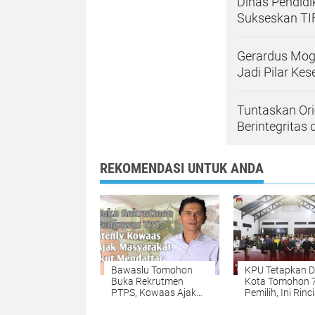
Dinas Pendid
Sukseskan TI
Gerardus Mogi
Jadi Pilar Ke
Tuntaskan Or
Berintegritas
REKOMENDASI UNTUK ANDA
Bawaslu Tomohon
KPU Tetapkan D
Buka Rekrutmen
Kota Tomohon 
PTPS, Kowaas Ajak
Pemilih, Ini Rinc
Masyarakat Ikut
Per-Kecamatan