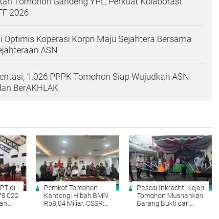
ikan Tomohon Gandeng YPL, Perkuat Kolaborasi
FF 2026
 Optimis Koperasi Korpri Maju Sejahtera Bersama
sejahteraan ASN
ientasi, 1.026 PPPK Tomohon Siap Wujudkan ASN
 dan BerAKHLAK
PT di
Pemkot Tomohon
Pascai Inkracht, Kejari
78.022
Kantongi Hibah BMN
Tomohon Musnahkan
ian
Rp8,04 Miliar, CSSR:
Barang Bukti dari
Aset Strategis Siap
Puluhan Perkara