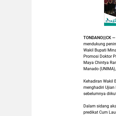
TONDANO|||CK —
mendukung pening
Wakil Bupati Mina
Promosi Doktor P
Maya Chintya Ramb
Manado (UNIMA),
Kehadiran Wakil 
menghadiri Ujian
sebelumnya diikuti
Dalam sidang aka
predikat Cum Lau