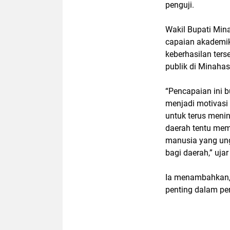
penguji.
Wakil Bupati Min
capaian akademik
keberhasilan ters
publik di Minahas
“Pencapaian ini b
menjadi motivasi
untuk terus menin
daerah tentu mem
manusia yang ung
bagi daerah,” uja
Ia menambahkan, 
penting dalam pe