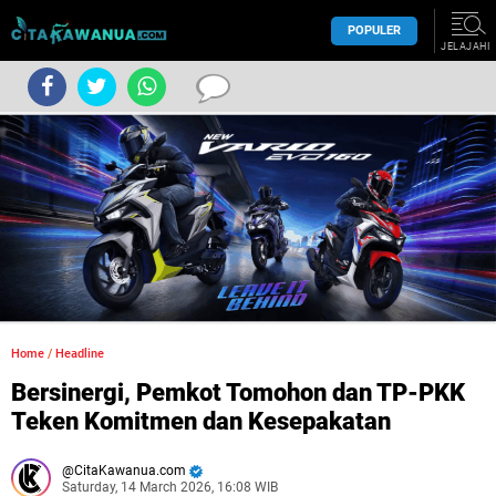
POPULER
JELAJAHI
Home
/
Headline
Bersinergi, Pemkot Tomohon dan TP-PKK
Teken Komitmen dan Kesepakatan
CitaKawanua.com
Saturday, 14 March 2026, 16:08 WIB