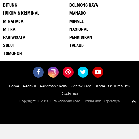
BITUNG
BOLMONG RAYA
HUKUM & KRIMINAL
MANADO
MINAHASA
MINSEL
MITRA
NASIONAL
PARIWISATA
PENDIDIKAN
SULUT
TALAUD
TOMOHON
Home
Redaksi
Pedoman Media
Kontak Kami
Kode Etik Jurnalistik
Disclaimer
Copyright ©
2026 CitaKawanua.com|||Terkini dan Terpercaya