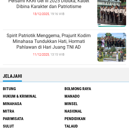
Persami KKRI Gel III 2025 Dibuka, Kadet
Dibina Karakter dan Patriotisme
13/12/2025,
19:16 WIB
Spirit Patriotik Menggema, Prajurit Kodim
Minahasa Tundukkan Hati, Hormati
Pahlawan di Hari Juang TNI AD
11/12/2025,
13:15 WIB
JELAJAHI
BITUNG
BOLMONG RAYA
HUKUM & KRIMINAL
MANADO
MINAHASA
MINSEL
MITRA
NASIONAL
PARIWISATA
PENDIDIKAN
SULUT
TALAUD