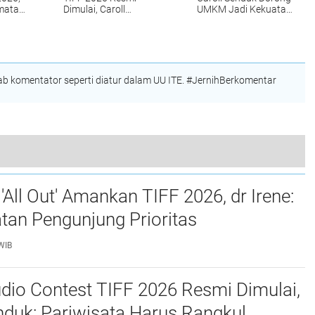
amatan
Dimulai, Caroll
UMKM Jadi Kekuatan
ritas
Senduk: Pariwisata
Ekonomi TIFF
Harus Rangkul Semua
Komunitas
 komentator seperti diatur dalam UU ITE. #JernihBerkomentar
us Berdampak ke Masyarakat Tomohon
'All Out' Amankan TIFF 2026, dr Irene:
tan Pengunjung Prioritas
WIB
dio Contest TIFF 2026 Resmi Dimulai,
nduk: Pariwisata Harus Rangkul