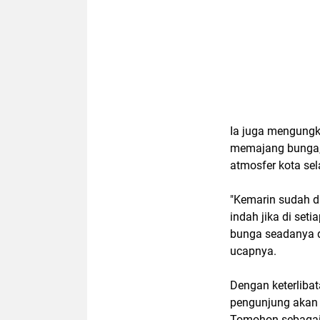
Ia juga mengungk
memajang bunga,
atmosfer kota sel
"Kemarin sudah d
indah jika di set
bunga seadanya di
ucapnya.
Dengan keterliba
pengunjung akan t
Tomohon sebagai