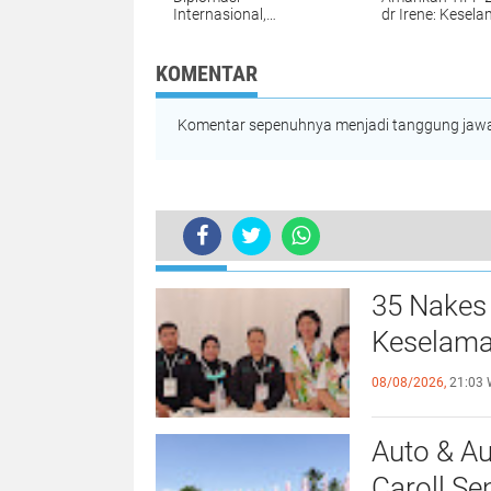
Internasional,
dr Irene: Kesel
Selandia Baru Lirik
Pengunjung Prio
Potensi Geothermal
dan Sister City
KOMENTAR
Komentar sepenuhnya menjadi tanggung jawab
TERKINI
Vonny Pangemanan: TIFF 2025 Har
35 Nakes 
Keselama
08/08/2026,
21:03 
Auto & Au
Caroll Se