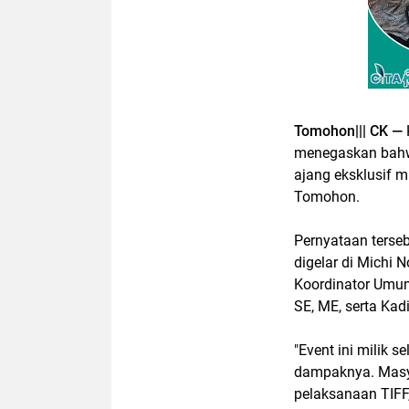
Tomohon||| CK —
menegaskan bahwa
ajang eksklusif m
Tomohon.
Pernyataan terse
digelar di Michi
Koordinator Umum
SE, ME, serta Kadi
"Event ini milik
dampaknya. Masya
pelaksanaan TIFF