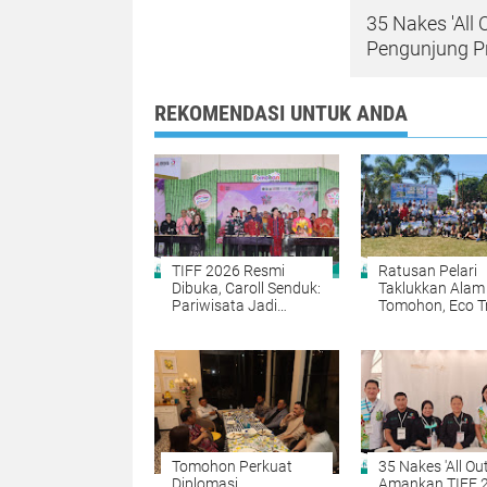
35 Nakes 'All
Pengunjung Pr
REKOMENDASI UNTUK ANDA
TIFF 2026 Resmi
Ratusan Pelari
Dibuka, Caroll Senduk:
Taklukkan Alam
Pariwisata Jadi
Tomohon, Eco Tr
Penggerak Ekonomi
Run TIFF 2026
Tomohon
Gaungkan Pariw
dan Energi
Geothermal
Tomohon Perkuat
35 Nakes 'All Out
Diplomasi
Amankan TIFF 