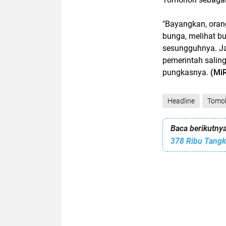
"Bayangkan, ora
bunga, melihat b
sesungguhnya. Ja
pemerintah saling
pungkasnya.
(Mi
Headline
Tomo
Baca berikutnya
378 Ribu Tangk