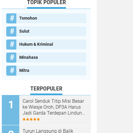
TOPIK POPULER
Tomohon
Sulut
Hukum & Kriminal
Minahasa
Mitra
TERPOPULER
Carol Senduk Titip Misi Besar
ke Wiesje Oroh, DP3A Harus
Jadi Garda Terdepan Lindungi
Perempuan dan Anak
Turun Langsung di Balik