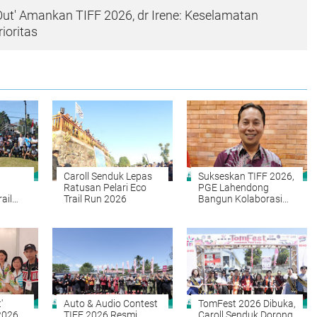
 Out' Amankan TIFF 2026, dr Irene: Keselamatan
ioritas
Caroll Senduk Lepas
Sukseskan TIFF 2026,
Ratusan Pelari Eco
PGE Lahendong
ail
Trail Run 2026
Bangun Kolaborasi
untuk Kesejahteraan
isata
Masyarakat
'
Auto & Audio Contest
TomFest 2026 Dibuka,
2026,
TIFF 2026 Resmi
Caroll Senduk Dorong