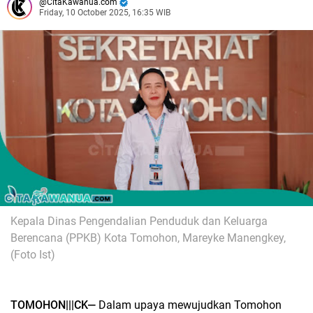
CitaKawanua.com
Friday, 10 October 2025, 16:35 WIB
Kepala Dinas Pengendalian Penduduk dan Keluarga
Berencana (PPKB) Kota Tomohon, Mareyke Manengkey,
(Foto Ist)
TOMOHON|||CK—
Dalam upaya mewujudkan Tomohon