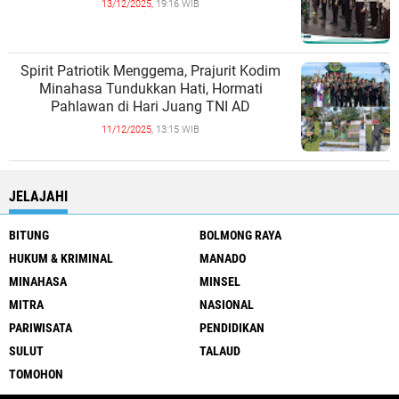
13/12/2025,
19:16 WIB
Spirit Patriotik Menggema, Prajurit Kodim
Minahasa Tundukkan Hati, Hormati
Pahlawan di Hari Juang TNI AD
11/12/2025,
13:15 WIB
JELAJAHI
BITUNG
BOLMONG RAYA
HUKUM & KRIMINAL
MANADO
MINAHASA
MINSEL
MITRA
NASIONAL
PARIWISATA
PENDIDIKAN
SULUT
TALAUD
TOMOHON