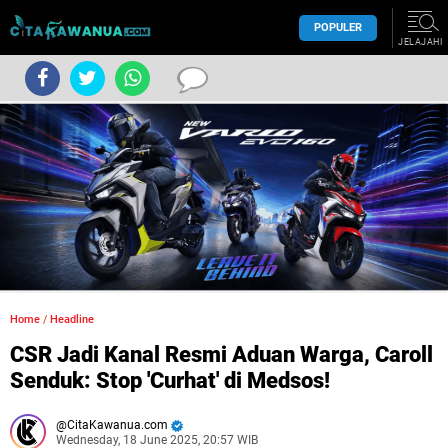
POPULER
JELAJAHI
Home
/
Headline
CSR Jadi Kanal Resmi Aduan Warga, Caroll
Senduk: Stop 'Curhat' di Medsos!
CitaKawanua.com
Wednesday, 18 June 2025, 20:57 WIB