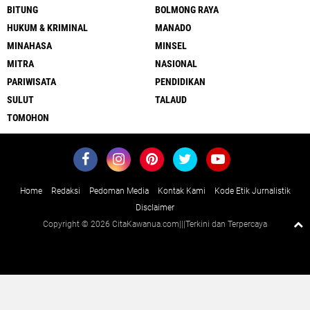
BITUNG
BOLMONG RAYA
HUKUM & KRIMINAL
MANADO
MINAHASA
MINSEL
MITRA
NASIONAL
PARIWISATA
PENDIDIKAN
SULUT
TALAUD
TOMOHON
Home
Redaksi
Pedoman Media
Kontak Kami
Kode Etik Jurnalistik
Disclaimer
Copyright ©
2026 CitaKawanua.com|||Terkini dan Terpercaya