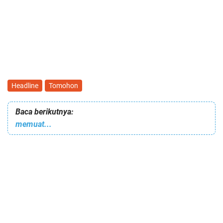
Headline
Tomohon
Baca berikutnya:
memuat...