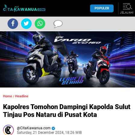
POPULER
JELAJAHI
Home
/
Headline
Kapolres Tomohon Dampingi Kapolda Sulut
Tinjau Pos Nataru di Pusat Kota
CitaKawanua.com
Saturday, 21 December 2024, 18:26 WIB