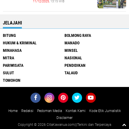
11/12/2025,
13:15 WIB
JELAJAHI
BITUNG
BOLMONG RAYA
HUKUM & KRIMINAL
MANADO
MINAHASA
MINSEL
MITRA
NASIONAL
PARIWISATA
PENDIDIKAN
SULUT
TALAUD
TOMOHON
Home
Redaksi
Pedoman Media
Kontak Kami
Kode Etik Jurnalistik
Disclaimer
Copyright ©
2026 CitaKawanua.com|||Terkini dan Terpercaya