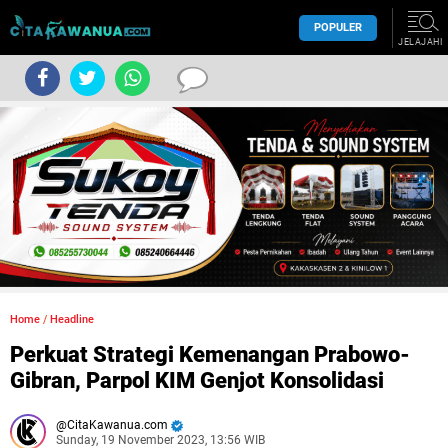
POPULER
JELAJAHI
Home
/
Headline
Perkuat Strategi Kemenangan Prabowo-
Gibran, Parpol KIM Genjot Konsolidasi
CitaKawanua.com
Sunday, 19 November 2023, 13:56 WIB