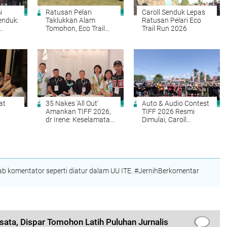
i
Ratusan Pelari
Caroll Senduk Lepas
enduk:
Taklukkan Alam
Ratusan Pelari Eco
Tomohon, Eco Trail
Trail Run 2026
nomi
Run TIFF 2026
Gaungkan Pariwisata
dan Energi
Geothermal
at
35 Nakes 'All Out'
Auto & Audio Contest
Amankan TIFF 2026,
TIFF 2026 Resmi
dr Irene: Keselamatan
Dimulai, Caroll
rik
Pengunjung Prioritas
Senduk: Pariwisata
rmal
Harus Rangkul Semua
Komunitas
 komentator seperti diatur dalam UU ITE. #JernihBerkomentar
sata, Dispar Tomohon Latih Puluhan Jurnalis