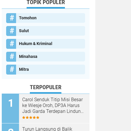
TOPIK POPULER
Tomohon
Sulut
Hukum & Kriminal
Minahasa
Mitra
TERPOPULER
Carol Senduk Titip Misi Besar
ke Wiesje Oroh, DP3A Harus
Jadi Garda Terdepan Lindungi
Perempuan dan Anak
Turun Langsung di Balik