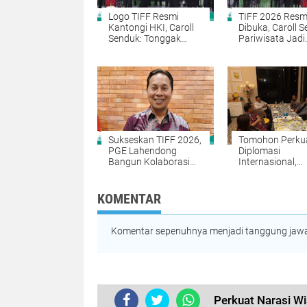
Logo TIFF Resmi
TIFF 2026 Resm
Kantongi HKI, Caroll
Dibuka, Caroll S
Senduk: Tonggak
Pariwisata Jadi
Penting Event
Penggerak Eko
Internasional
Tomohon
Tomohon
Sukseskan TIFF 2026,
Tomohon Perku
PGE Lahendong
Diplomasi
Bangun Kolaborasi
Internasional,
untuk Kesejahteraan
Selandia Baru Li
Masyarakat
Potensi Geothe
dan Sister City
KOMENTAR
Komentar sepenuhnya menjadi tanggung jawab
Perkuat Narasi Wi