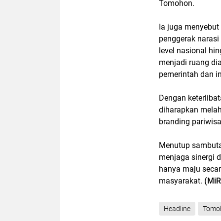
Tomohon.
Ia juga menyebut
penggerak naras
level nasional hin
menjadi ruang dia
pemerintah dan in
Dengan keterlibat
diharapkan melah
branding pariwis
Menutup sambuta
menjaga sinergi 
hanya maju secar
masyarakat.
(MiR
Headline
Tomo