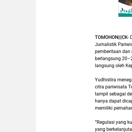
TOMOHON|||CK-
Jurnalistik Pariw
pemberitaan dan 
berlangsung 20–2
langsung oleh Kep
Yudhistira mene
citra pariwisata
tampil sebagai de
hanya dapat dicap
memiliki pemaham
“Regulasi yang k
yang berkelanjuta