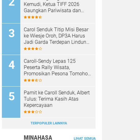
Kemudi, Ketua TIFF 2026
Gaungkan Pariwisata dan
Penghijauan Tomohon
Carol Senduk Titip Misi Besar
ke Wiesje Oroh, DP3A Harus
Jadi Garda Terdepan Lindungi
Perempuan dan Anak
Caroll-Sendy Lepas 125
Peserta Rally Wisata,
Promosikan Pesona Tomohon
Jelang TIFF 2026
Pamit ke Caroll Senduk, Albert
Tulus: Terima Kasih Atas
Kepercayaan
TERPOPULER LAINNYA
MINAHASA
LIHAT SEMUA