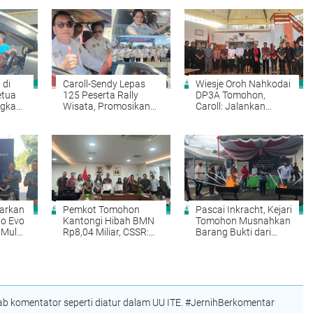
 di
Caroll-Sendy Lepas
Wiesje Oroh Nahkodai
etua
125 Peserta Rally
DP3A Tomohon,
ngkan
Wisata, Promosikan
Caroll: Jalankan
Pesona Tomohon
Amanah dengan
Jelang TIFF 2026
Dedikasi
arkan
Pemkot Tomohon
Pascai Inkracht, Kejari
o Evo
Kantongi Hibah BMN
Tomohon Musnahkan
 Mulai
Rp8,04 Miliar, CSSR:
Barang Bukti dari
Aset Strategis Siap
Puluhan Perkara
Dimanfaatkan
Pidana
 komentator seperti diatur dalam UU ITE. #JernihBerkomentar