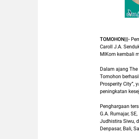
TOMOHON|||-
Pem
Caroll J.A. Sendu
MIKom kembali me
Dalam ajang The 
Tomohon berhasil
Prosperity City”,
peningkatan kesej
Penghargaan ters
G.A. Rumajar, SE
Judhistira Siwu, 
Denpasar, Bali, S