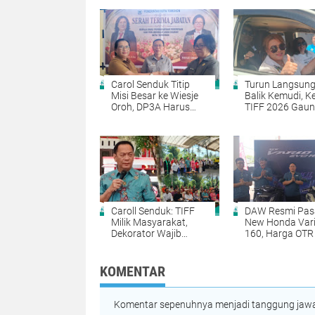
Carol Senduk Titip
Turun Langsung
Misi Besar ke Wiesje
Balik Kemudi, K
Oroh, DP3A Harus
TIFF 2026 Gau
Jadi Garda Terdepan
Pariwisata dan
Lindungi Perempuan
Penghijauan
dan Anak
Tomohon
Caroll Senduk: TIFF
DAW Resmi Pas
Milik Masyarakat,
New Honda Vari
Dekorator Wajib
160, Harga OTR
Tampilkan Karya
Rp31,66 Juta
Terbaik
KOMENTAR
Komentar sepenuhnya menjadi tanggung jawab