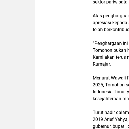
sektor pariwisat
Atas penghargaan
apresiasi kepada
telah berkontribu
“Penghargaan ini
Tomohon bukan ha
Kami akan terus m
Rumajar.
Menurut Wawali R
2025, Tomohon se
Indonesia Timur
kesejahteraan m
Turut hadir dalam
2019 Arief Yahya
gubernur, bupati, 