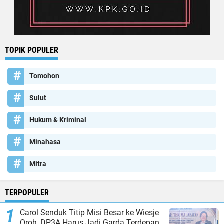
TOPIK POPULER
Tomohon
Sulut
Hukum & Kriminal
Minahasa
Mitra
TERPOPULER
Carol Senduk Titip Misi Besar ke Wiesje
Oroh, DP3A Harus Jadi Garda Terdepan