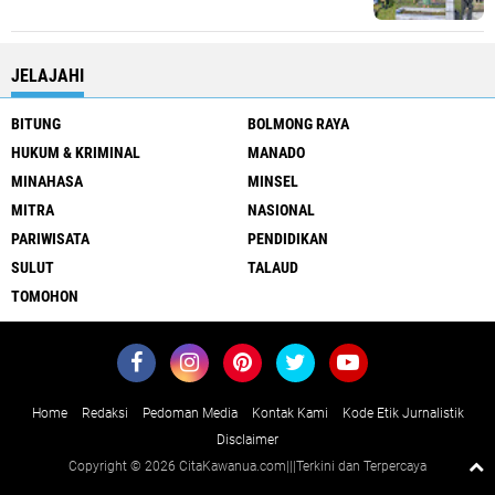
JELAJAHI
BITUNG
BOLMONG RAYA
HUKUM & KRIMINAL
MANADO
MINAHASA
MINSEL
MITRA
NASIONAL
PARIWISATA
PENDIDIKAN
SULUT
TALAUD
TOMOHON
Home
Redaksi
Pedoman Media
Kontak Kami
Kode Etik Jurnalistik
Disclaimer
Copyright ©
2026 CitaKawanua.com|||Terkini dan Terpercaya