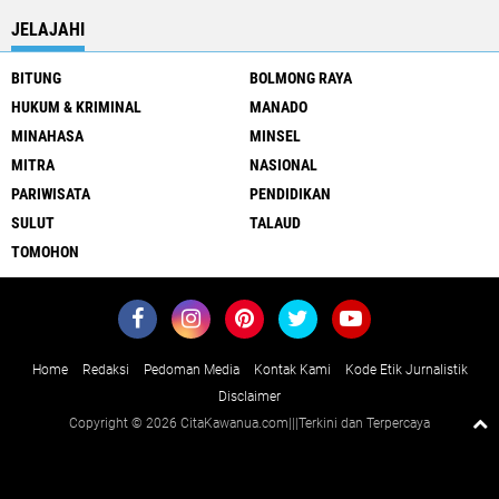
JELAJAHI
BITUNG
BOLMONG RAYA
HUKUM & KRIMINAL
MANADO
MINAHASA
MINSEL
MITRA
NASIONAL
PARIWISATA
PENDIDIKAN
SULUT
TALAUD
TOMOHON
Home
Redaksi
Pedoman Media
Kontak Kami
Kode Etik Jurnalistik
Disclaimer
Copyright ©
2026 CitaKawanua.com|||Terkini dan Terpercaya