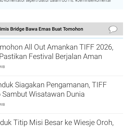
 komentator seperti diatur dalam UU ITE. #JernihBerkomentar
timis Bridge Bawa Emas Buat Tomohon
omohon All Out Amankan TIFF 2026,
Pastikan Festival Berjalan Aman
WIB
enduk Siagakan Pengamanan, TIFF
p Sambut Wisatawan Dunia
WIB
duk Titip Misi Besar ke Wiesje Oroh,