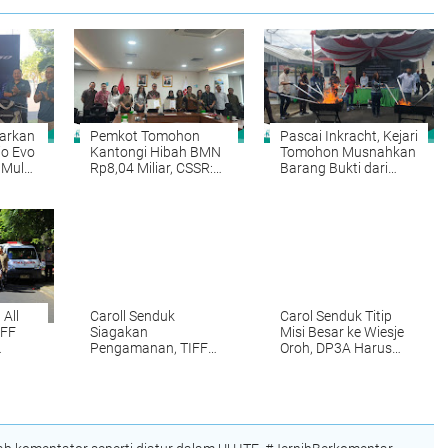
arkan
Pemkot Tomohon
Pascai Inkracht, Kejari
o Evo
Kantongi Hibah BMN
Tomohon Musnahkan
 Mulai
Rp8,04 Miliar, CSSR:
Barang Bukti dari
Aset Strategis Siap
Puluhan Perkara
Dimanfaatkan
Pidana
All
Caroll Senduk
Carol Senduk Titip
IFF
Siagakan
Misi Besar ke Wiesje
Pengamanan, TIFF
Oroh, DP3A Harus
l
2026 Siap Sambut
Jadi Garda Terdepan
Wisatawan Dunia
Lindungi Perempuan
dan Anak