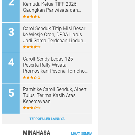
Kemudi, Ketua TIFF 2026
Gaungkan Pariwisata dan
Penghijauan Tomohon
Carol Senduk Titip Misi Besar
ke Wiesje Oroh, DP3A Harus
Jadi Garda Terdepan Lindungi
Perempuan dan Anak
Caroll-Sendy Lepas 125
Peserta Rally Wisata,
Promosikan Pesona Tomohon
Jelang TIFF 2026
Pamit ke Caroll Senduk, Albert
Tulus: Terima Kasih Atas
Kepercayaan
TERPOPULER LAINNYA
MINAHASA
LIHAT SEMUA