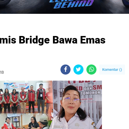
imis Bridge Bawa Emas
Komentar (
)
WIB