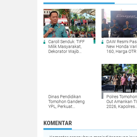
Caroll Senduk: TIFF
DAW Resmi Pas
Milik Masyarakat,
New Honda Vari
Dekorator Wajib
160, Harga OTR
Tampilkan Karya
Rp31,66 Juta
Terbaik
Dinas Pendidikan
Polres Tomohon 
Tomohon Gandeng
Out Amankan T
YPL, Perkuat
2026, Kapolres
Kolaborasi Sukseskan
Pastikan Festiva
TIFF 2026
Berjalan Aman
KOMENTAR