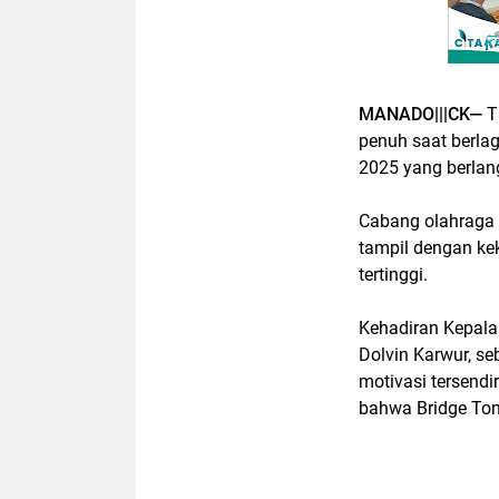
MANADO|||CK—
T
penuh saat berlag
2025 yang berlan
Cabang olahraga 
tampil dengan ke
tertinggi.
Kehadiran Kepala
Dolvin Karwur, s
motivasi tersendi
bahwa Bridge Tom