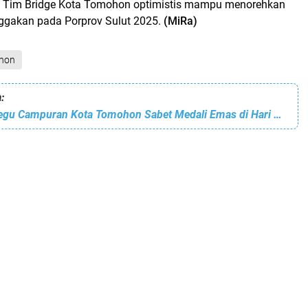
, Tim Bridge Kota Tomohon optimistis mampu menorehkan
ggakan pada Porprov Sulut 2025.
(MiRa)
hon
:
Tim Bridge Beregu Campuran Kota Tomohon Sabet Medali Emas di Hari Kedua Porprov XII 2025