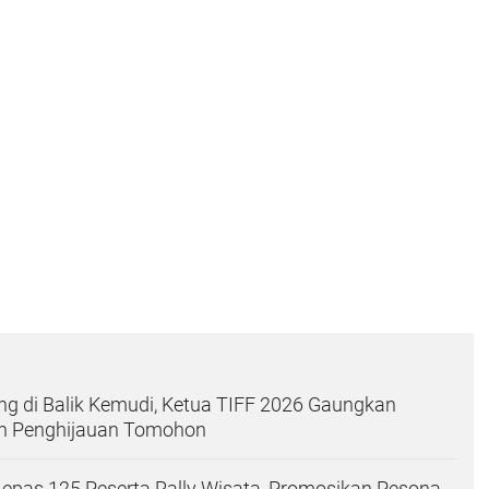
g di Balik Kemudi, Ketua TIFF 2026 Gaungkan
an Penghijauan Tomohon
Lepas 125 Peserta Rally Wisata, Promosikan Pesona