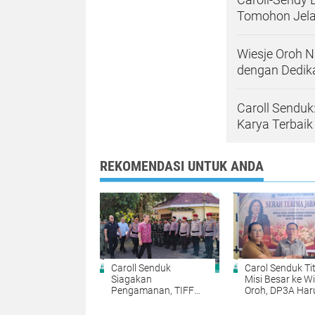
Tomohon Jela
Wiesje Oroh 
dengan Dedik
Caroll Senduk
Karya Terbaik
REKOMENDASI UNTUK ANDA
Caroll Senduk
Carol Senduk Tit
Siagakan
Misi Besar ke Wi
Pengamanan, TIFF
Oroh, DP3A Har
2026 Siap Sambut
Jadi Garda Ter
Wisatawan Dunia
Lindungi Perem