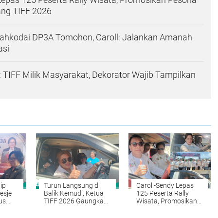
ng TIFF 2026
Nahkodai DP3A Tomohon, Caroll: Jalankan Amanah
asi
: TIFF Milik Masyarakat, Dekorator Wajib Tampilkan
ip
Turun Langsung di
Caroll-Sendy Lepas
esje
Balik Kemudi, Ketua
125 Peserta Rally
us
TIFF 2026 Gaungkan
Wisata, Promosikan
depan
Pariwisata dan
Pesona Tomohon
puan
Penghijauan
Jelang TIFF 2026