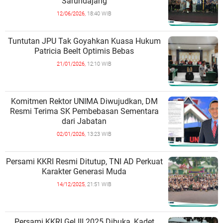
Sarundajang
12/06/2026,
18:40 WIB
Tuntutan JPU Tak Goyahkan Kuasa Hukum
Patricia Beelt Optimis Bebas
21/01/2026,
12:10 WIB
Komitmen Rektor UNIMA Diwujudkan, DM
Resmi Terima SK Pembebasan Sementara
dari Jabatan
02/01/2026,
13:23 WIB
Persami KKRI Resmi Ditutup, TNI AD Perkuat
Karakter Generasi Muda
14/12/2025,
21:51 WIB
Persami KKRI Gel III 2025 Dibuka, Kadet