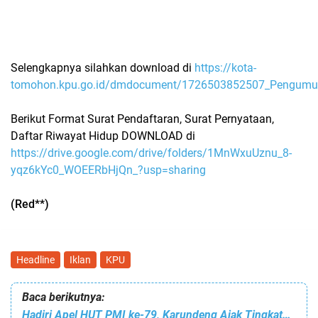
Selengkapnya silahkan download di
https://kota-
tomohon.kpu.go.id/dmdocument/1726503852507_Pengum
Berikut Format Surat Pendaftaran, Surat Pernyataan,
Daftar Riwayat Hidup DOWNLOAD di
https://drive.google.com/drive/folders/1MnWxuUznu_8-
yqz6kYc0_WOEERbHjQn_?usp=sharing
(Red**)
Headline
Iklan
KPU
Baca berikutnya:
Hadiri Apel HUT PMI ke-79, Karundeng Ajak Tingkatkan Spirit dan Semangat Pengabdian Masyarakat